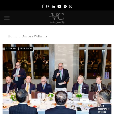
Facebook
Instagram
Linkedin
Youtube
Spotify
Whatsapp
PRIMARY
MENU
Home
Aurora Williams
MINERIA
PORTADA