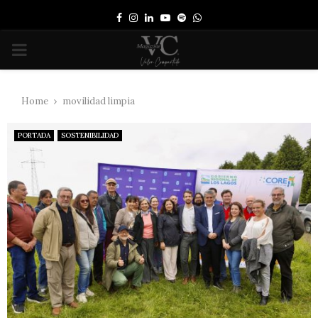
Facebook
Instagram
Linkedin
Youtube
Spotify
Whatsapp
PRIMARY
MENU
Home
movilidad limpia
PORTADA
SOSTENIBILIDAD