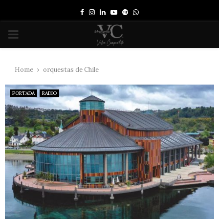
Facebook
Instagram
Linkedin
Youtube
Spotify
Whatsapp
PRIMARY
MENU
Home
orquestas de Chile
PORTADA
RADIO