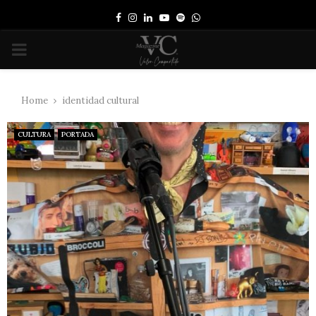
Facebook
Instagram
Linkedin
Youtube
Spotify
Whatsapp
PRIMARY
MENU
Home
identidad cultural
CULTURA
PORTADA