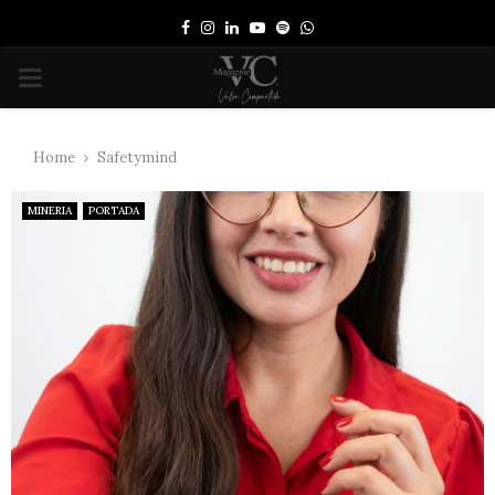
Facebook
Instagram
Linkedin
Youtube
Spotify
Whatsapp
PRIMARY
MENU
Home
Safetymind
MINERIA
PORTADA