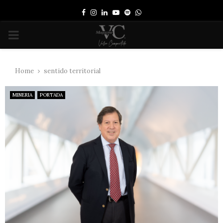
Facebook
Instagram
Linkedin
Youtube
Spotify
Whatsapp
PRIMARY
MENU
Home
sentido territorial
MINERIA
PORTADA