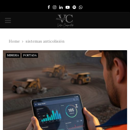
Facebook
Instagram
Linkedin
Youtube
Spotify
Whatsapp
PRIMARY
MENU
Home
sistemas anticolisión
MINERIA
PORTADA