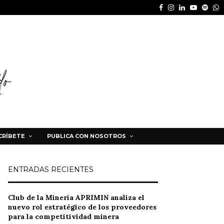
Facebook
Instagram
Linkedin
Youtube
Spot
W
CRÍBETE
PUBLICA CON NOSOTROS
ENTRADAS RECIENTES
Club de la Minería APRIMIN analiza el
nuevo rol estratégico de los proveedores
para la competitividad minera