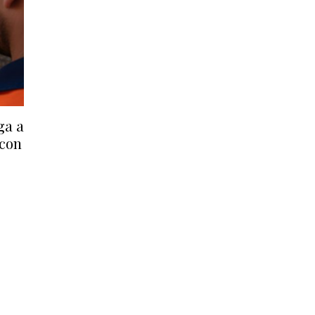
ga a
 con