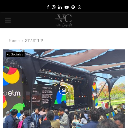
Facebook
Instagram
Linkedin
Youtube
Spotify
Whatsapp
PRIMARY
MENU
Home
STARTUP
vc Sociales