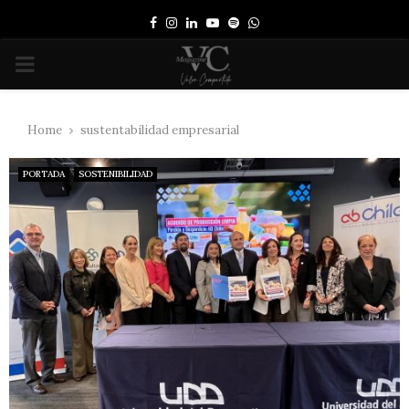
Facebook
Instagram
Linkedin
Youtube
Spotify
Whatsapp
PRIMARY
MENU
Home
sustentabilidad empresarial
PORTADA
SOSTENIBILIDAD