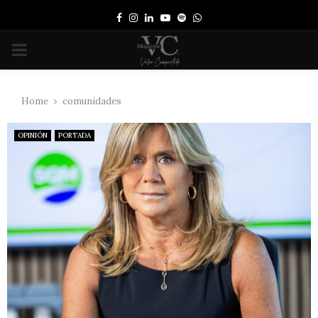
Facebook
Instagram
Linkedin
Youtube
Spotify
Whatsapp
PRIMARY
MENU
Home
comunidades
OPINIÓN
PORTADA