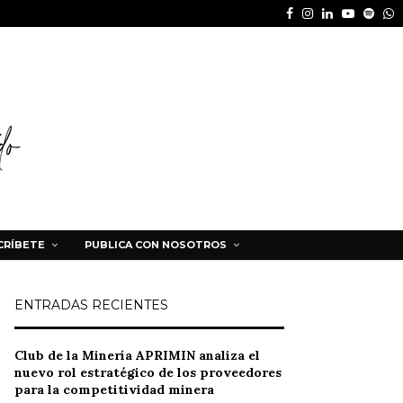
Facebook
Instagram
Linkedin
Youtube
Spot
W
CRÍBETE
PUBLICA CON NOSOTROS
ENTRADAS RECIENTES
Club de la Minería APRIMIN analiza el
nuevo rol estratégico de los proveedores
para la competitividad minera