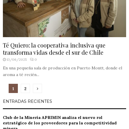
Té Quiero: la cooperativa inclusiva que
transforma vidas desde el sur de Chile
13/06/2025
0
En una pequeña sala de producción en Puerto Montt, donde el
aroma a té recién...
Paginación
1
2
de
ENTRADAS RECIENTES
entradas
Club de la Minería APRIMIN analiza el nuevo rol
estratégico de los proveedores para la competitividad
minera