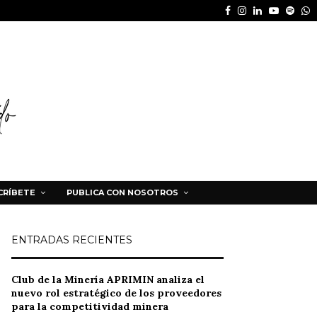
Facebook
Instagram
Linkedin
Youtube
Spot
W
CRÍBETE
PUBLICA CON NOSOTROS
ENTRADAS RECIENTES
Club de la Minería APRIMIN analiza el
nuevo rol estratégico de los proveedores
para la competitividad minera