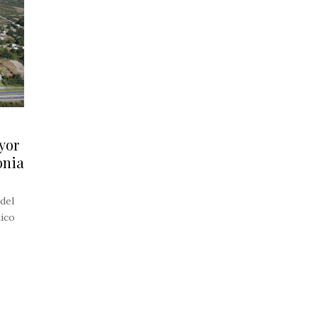
yor
onia
 del
tico