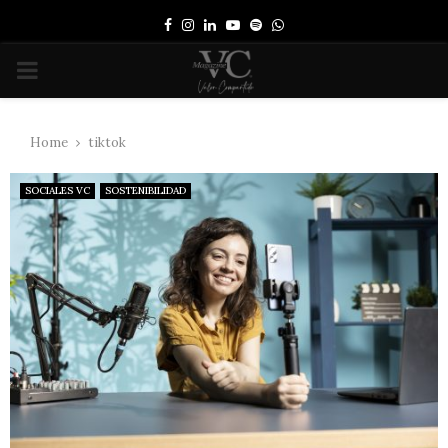
Facebook
Instagram
Linkedin
Youtube
Spotify
Whatsapp
PRIMARY
MENU
Home
tiktok
SOCIALES VC
SOSTENIBILIDAD