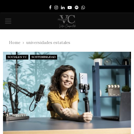
Facebook
Instagram
Linkedin
Youtube
Spotify
Whatsapp
PRIMARY
MENU
Home
universidades estatales
SOCIALES VC
SOSTENIBILIDAD