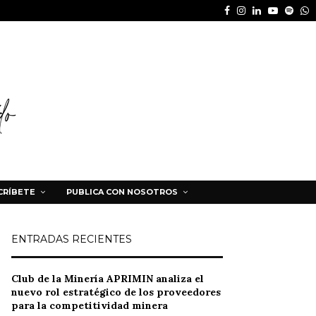
Facebook
Instagram
Linkedin
Youtube
Spot
W
CRÍBETE
PUBLICA CON NOSOTROS
ENTRADAS RECIENTES
Club de la Minería APRIMIN analiza el
nuevo rol estratégico de los proveedores
para la competitividad minera