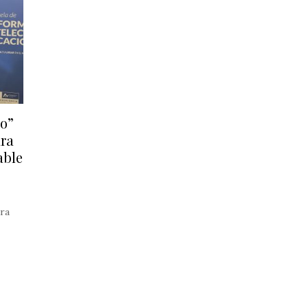
do”
ara
able
ra