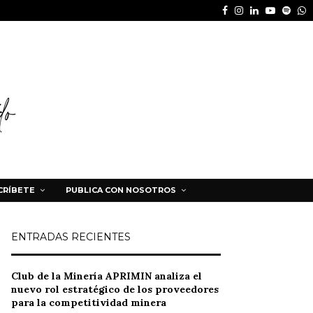
Facebook
Instagram
Linkedin
Youtube
Spot
W
CRÍBETE
PUBLICA CON NOSOTROS
ENTRADAS RECIENTES
Club de la Minería APRIMIN analiza el
nuevo rol estratégico de los proveedores
para la competitividad minera