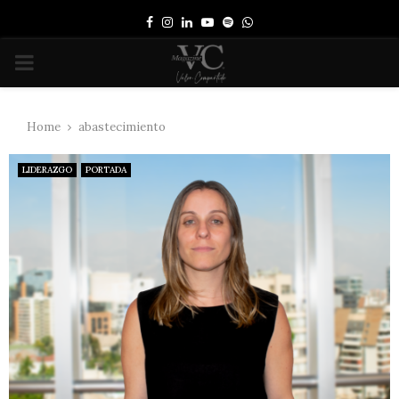
Facebook
Instagram
Linkedin
Youtube
Spotify
Whatsapp
PRIMARY
MENU
Home
abastecimiento
LIDERAZGO
PORTADA