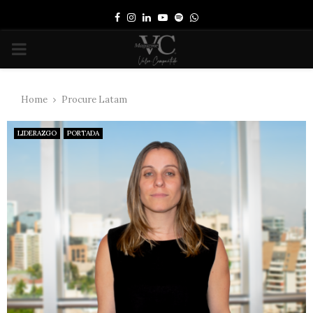
Facebook
Instagram
Linkedin
Youtube
Spotify
Whatsapp
PRIMARY
MENU
Home
Procure Latam
LIDERAZGO
PORTADA