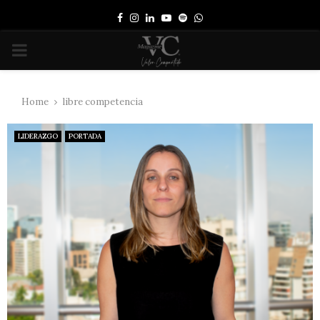
Facebook
Instagram
Linkedin
Youtube
Spotify
Whatsapp
PRIMARY
MENU
Home
libre competencia
LIDERAZGO
PORTADA