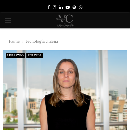
Facebook
Instagram
Linkedin
Youtube
Spotify
Whatsapp
PRIMARY
MENU
Home
tecnología chilena
LIDERAZGO
PORTADA