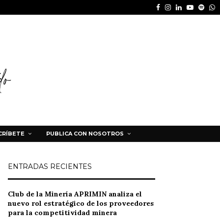
Facebook
Instagram
Linkedin
Youtube
Spot
W
CRÍBETE
PUBLICA CON NOSOTROS
ENTRADAS RECIENTES
Club de la Minería APRIMIN analiza el
nuevo rol estratégico de los proveedores
para la competitividad minera