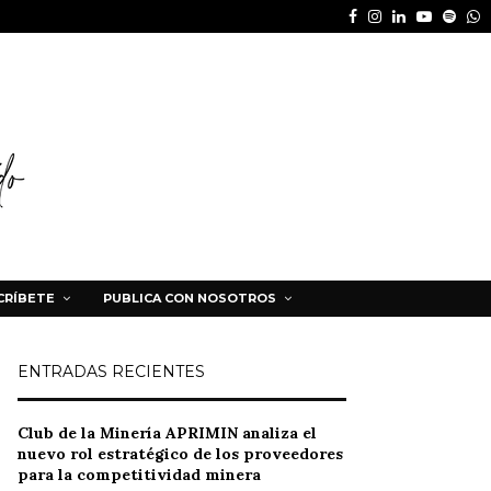
Facebook
Instagram
Linkedin
Youtube
Spot
W
CRÍBETE
PUBLICA CON NOSOTROS
ENTRADAS RECIENTES
Club de la Minería APRIMIN analiza el
nuevo rol estratégico de los proveedores
para la competitividad minera