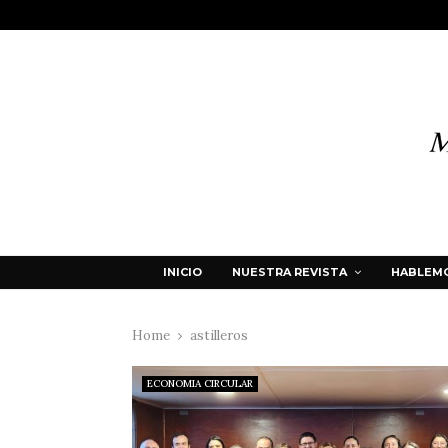
INICIO
NUESTRA REVISTA
HABLEMO
Home
astilleros
ECONOMIA CIRCULAR