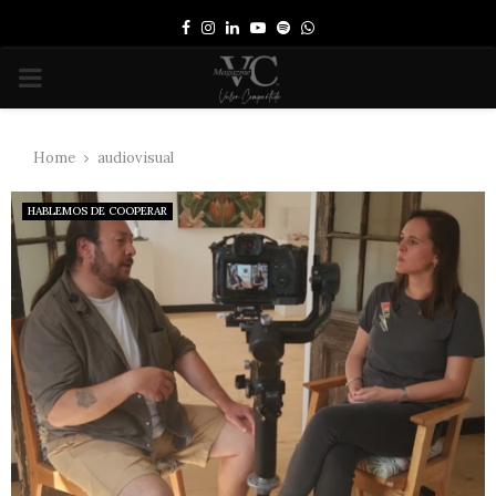
Facebook
Instagram
Linkedin
Youtube
Spotify
Whatsapp
PRIMARY
MENU
Home
audiovisual
HABLEMOS DE COOPERAR