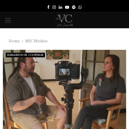
Facebook
Instagram
Linkedin
Youtube
Spotify
Whatsapp
PRIMARY
MENU
Home
MIC Medios
HABLEMOS DE COOPERAR