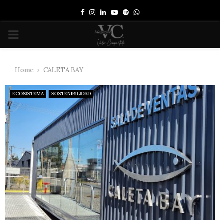
Facebook
Instagram
Linkedin
Youtube
Spotify
Whatsapp
PRIMARY
MENU
Home
CALETA BAY
ECOSISTEMA
SOSTENIBILIDAD