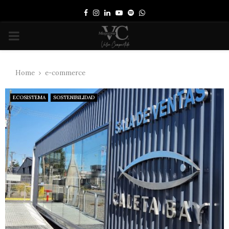
Facebook
Instagram
Linkedin
Youtube
Spotify
Whatsapp
PRIMARY
MENU
Home
e-commerce
ECOSISTEMA
SOSTENIBILIDAD