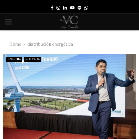
Facebook
Instagram
Linkedin
Youtube
Spotify
Whatsapp
PRIMARY
MENU
Home
distribución energética
ENERGIA
PORTADA