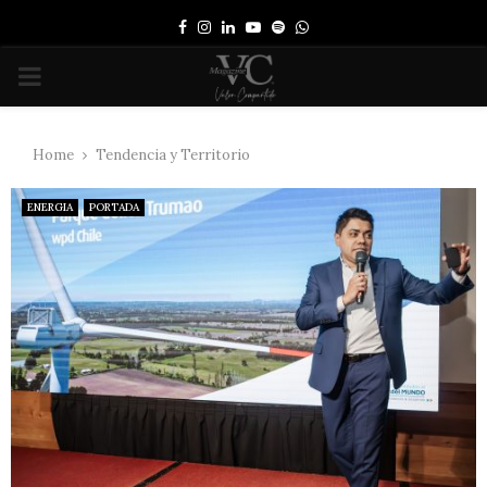
Facebook
Instagram
Linkedin
Youtube
Spotify
Whatsapp
PRIMARY
MENU
Home
Tendencia y Territorio
ENERGIA
PORTADA