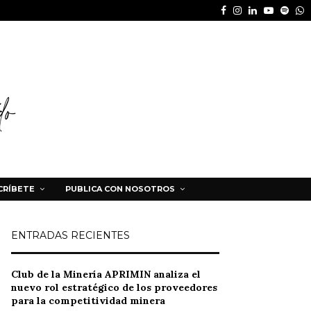
Facebook
Instagram
Linkedin
Youtube
Spot
W
CRÍBETE
PUBLICA CON NOSOTROS
ENTRADAS RECIENTES
Club de la Minería APRIMIN analiza el
nuevo rol estratégico de los proveedores
para la competitividad minera