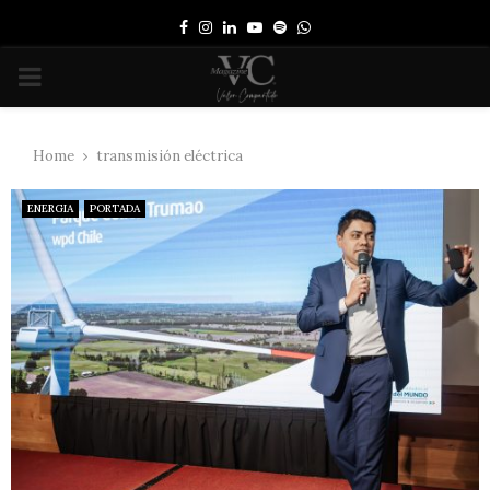
Facebook
Instagram
Linkedin
Youtube
Spotify
Whatsapp
PRIMARY
MENU
Home
transmisión eléctrica
ENERGIA
PORTADA