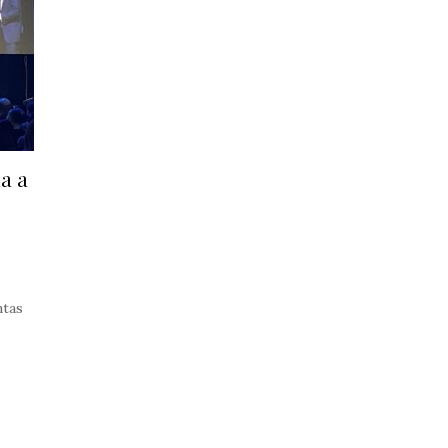
a a
ntas