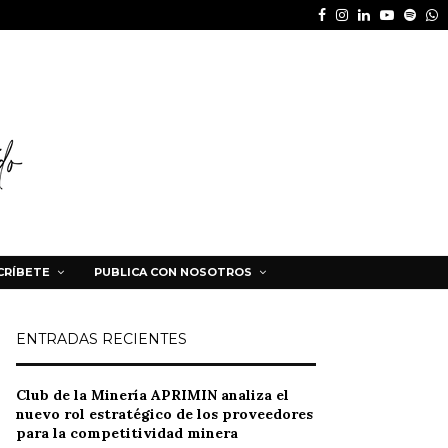
Facebook
Instagram
Linkedin
Youtube
Spot
W
CRÍBETE
PUBLICA CON NOSOTROS
ENTRADAS RECIENTES
Club de la Minería APRIMIN analiza el
nuevo rol estratégico de los proveedores
para la competitividad minera