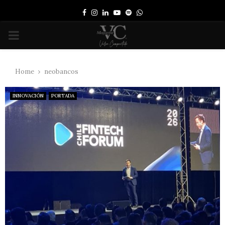
Facebook
Instagram
Linkedin
Youtube
Spotify
Whatsapp
PRIMARY
MENU
Home
neobancos
INNOVACIÓN
PORTADA