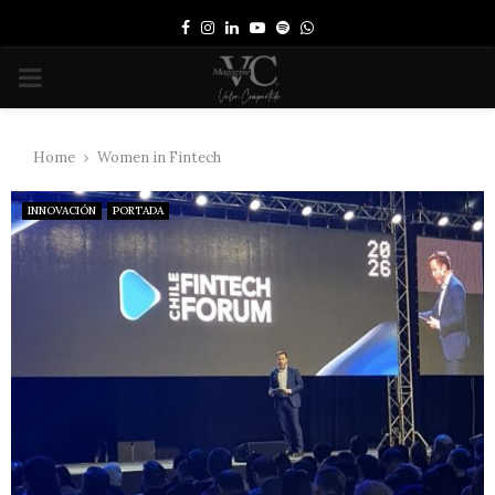
Facebook
Instagram
Linkedin
Youtube
Spotify
Whatsapp
PRIMARY
MENU
Home
Women in Fintech
INNOVACIÓN
PORTADA