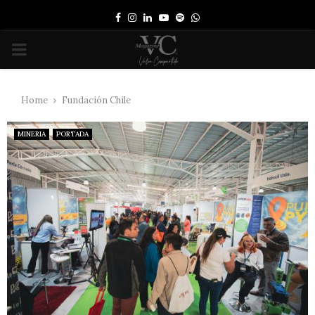
Facebook
Instagram
Linkedin
Youtube
Spotify
Whatsapp
PRIMARY
MENU
Home
Fundación Chile
MINERIA
PORTADA