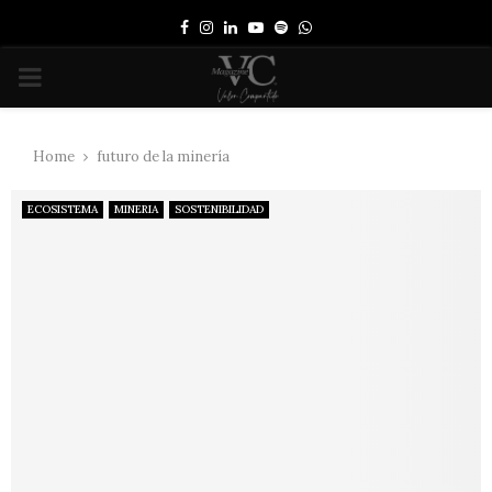
Facebook
Instagram
Linkedin
Youtube
Spotify
Whatsapp
PRIMARY
MENU
Home
futuro de la minería
ECOSISTEMA
MINERIA
SOSTENIBILIDAD