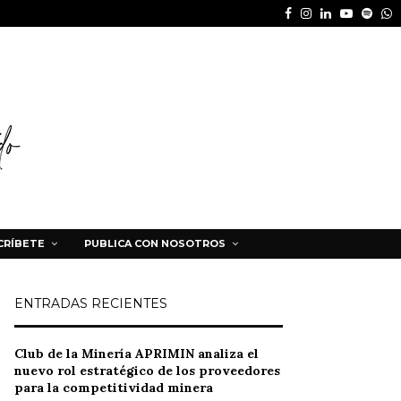
Facebook
Instagram
Linkedin
Youtube
Spot
W
CRÍBETE
PUBLICA CON NOSOTROS
ENTRADAS RECIENTES
Club de la Minería APRIMIN analiza el
nuevo rol estratégico de los proveedores
para la competitividad minera