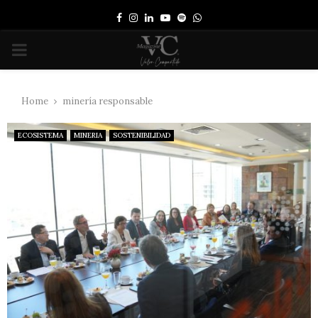
Facebook
Instagram
Linkedin
Youtube
Spotify
Whatsapp
PRIMARY
MENU
Home
minería responsable
ECOSISTEMA
MINERIA
SOSTENIBILIDAD