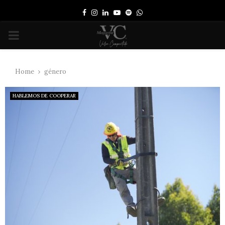
Facebook
Instagram
Linkedin
Youtube
Spotify
Whatsapp
PRIMARY
MENU
Home
género
HABLEMOS DE COOPERAR