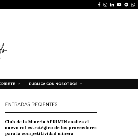
Facebook
Instagram
Linkedin
Youtube
Spot
W
CRÍBETE
PUBLICA CON NOSOTROS
ENTRADAS RECIENTES
Club de la Minería APRIMIN analiza el
nuevo rol estratégico de los proveedores
para la competitividad minera