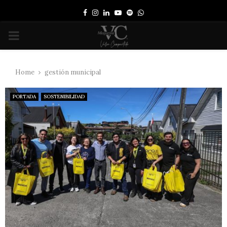
Facebook
Instagram
Linkedin
Youtube
Spotify
Whatsapp
PRIMARY
MENU
Home
gestión municipal
PORTADA
SOSTENIBILIDAD