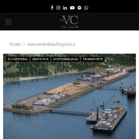
Facebook
Instagram
Linkedin
Youtube
Spotify
Whatsapp
PRIMARY
MENU
Home
sustentabilidad logística
ECOSISTEMA
SERVICIOS
SOSTENIBILIDAD
TRANSPORTE