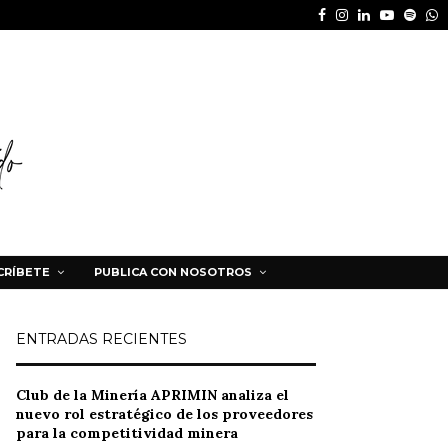
Facebook
Instagram
Linkedin
Youtube
Spot
W
CRÍBETE
PUBLICA CON NOSOTROS
ENTRADAS RECIENTES
Club de la Minería APRIMIN analiza el
nuevo rol estratégico de los proveedores
para la competitividad minera