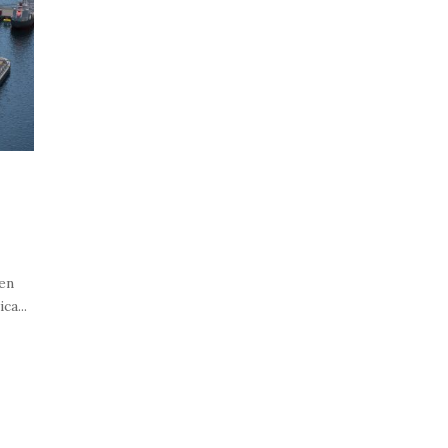
en
ca...