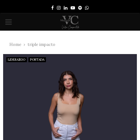
Facebook
Instagram
Linkedin
Youtube
Spotify
Whatsapp
PRIMARY
MENU
Home
triple impacto
LIDERAZGO
PORTADA