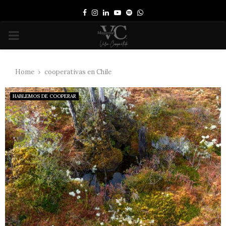
Facebook
Instagram
Linkedin
Youtube
Spotify
Whatsapp
PRIMARY
MENU
Home
cooperativas en Chile
HABLEMOS DE COOPERAR