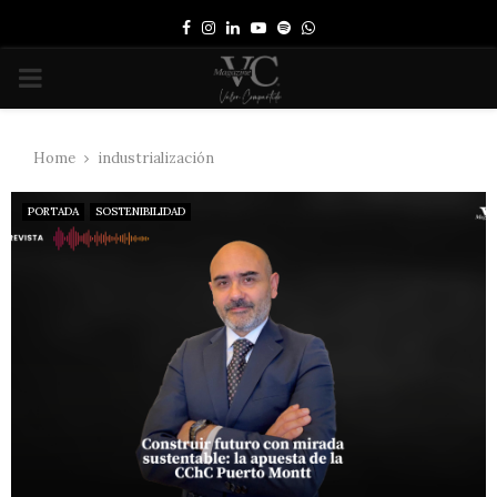
Facebook
Instagram
Linkedin
Youtube
Spotify
Whatsapp
PRIMARY
MENU
Home
industrialización
PORTADA
SOSTENIBILIDAD