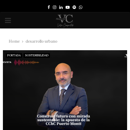
Facebook
Instagram
Linkedin
Youtube
Spotify
Whatsapp
PRIMARY
MENU
Home
desarrollo urbano
PORTADA
SOSTENIBILIDAD