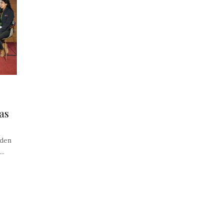
as
eden
..