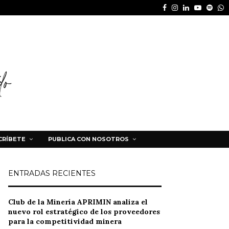
Facebook
Instagram
Linkedin
Youtube
Spot
W
CRÍBETE
PUBLICA CON NOSOTROS
ENTRADAS RECIENTES
Club de la Minería APRIMIN analiza el
nuevo rol estratégico de los proveedores
para la competitividad minera