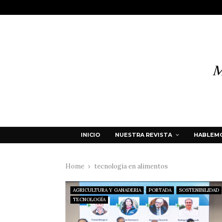
INICIO
NUESTRA REVISTA
HABLEMO
Home
tecnología en alimentos
AGRICULTURA Y GANADERIA
PORTADA
SOSTENIBILIDAD
TECNOLOGÍA