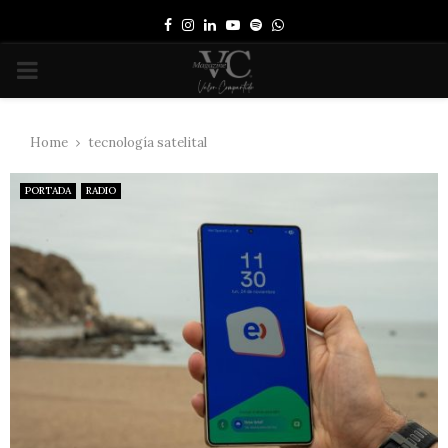
Facebook
Instagram
Linkedin
Youtube
Spotify
Whatsapp
PRIMARY
MENU
Home
tecnología satelital
PORTADA
RADIO